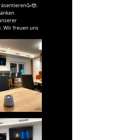
räsentieren🥳😍. 
ränken 
unserer 
. Wir freuen uns 