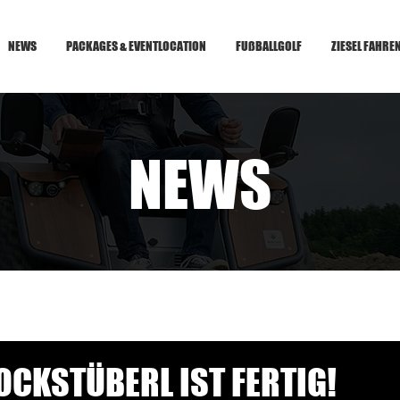
NEWS
PACKAGES & EVENTLOCATION
FUßBALLGOLF
ZIESEL FAHRE
NEWS
OCKSTÜBERL IST FERTIG!