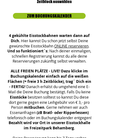
Zeitblock auswählen
ZUM BUCHUNGSKALENDER
4 gekühlte Eisstockbahnen warten dann auf
Dich.
Hier kannst Du schon jetzt selbst Deine
gewünschte Eisstockbahn
ONLINE reservieren
.
Und so
funktioniert´s
:
Nach deiner einmaligen,
schnellen Registrierung kannst du alle deine
Reservierungen zukünftig selbst verwalten.
ALLE FREIEN PLÄTZE - LIVE! Dazu klicke im
Buchungskalender einfach auf die weißen
Flächen (= freie 3 h Zeitblöcke), trag´ Dich ein
- FERTIG!
Danach
erhälst
du umgehend eine E-
Mail die Deine Buchung bestätigt.
Falls Du keine
Eisstöcke
besitzen solltest so kannst Du diese
dort gerne gegen eine Leihgebühr von € 3,- pro
Person
mitbuchen
. Gerne nehmen wir auch
Essenanfragen
(zB Bratl- oder Ripperlessen)
telefonisch oder im Buchungskalender entgegen!
Bezahlt wird vor Ort in unserer Eisstockhalle
im Freizeitpark Behamberg.