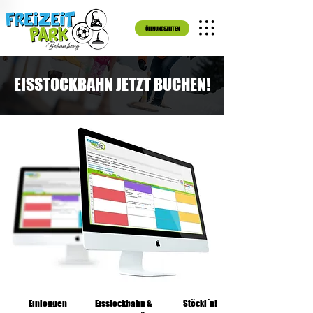
ÖFFNUNGSZEITEN
EISSTOCKBAHN JETZT BUCHEN!
1.
2.
3.
Einloggen
Eisstockbahn &
Stöckl´n!