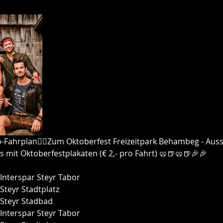
NEWS
fo-Fahrplan☝🏼Zum Oktoberfest Freizeitpark Behambeg - Aus
 mit Oktoberfestplakaten (€ 2,- pro Fahrt) 🥨🍺🥨🍺🎉🎉
 Interspar Steyr Tabor
 Steyr Stadtplatz
e Steyr Stadbad
 Interspar Steyr Tabor