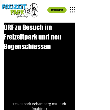
ÖFFNUNGSZEITEN
ORF zu Besuch im
Freizeitpark und neu
Bogenschiessen
Freizeitpark Behamberg mit Rudi 
Roubinek