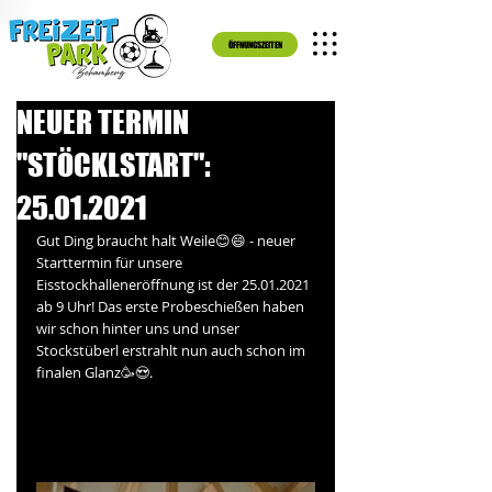
ÖFFNUNGSZEITEN
NEUER TERMIN
"STÖCKLSTART":
25.01.2021
Gut Ding braucht halt Weile😊😄 - neuer 
Starttermin für unsere 
Eisstockhalleneröffnung ist der 25.01.2021 
ab 9 Uhr! Das erste Probeschießen haben 
wir schon hinter uns und unser 
Stockstüberl erstrahlt nun auch schon im 
finalen Glanz🥳😍. 