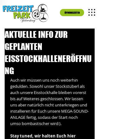
ÖFFNUNGSZEITEN
AKTUELLE INFO ZUR
GEPLANTEN
EISSTOCKHALLENERÖFFNU
NG
Auch wir müssen uns noch weiterhin 
gedulden. Sowohl unser Stockstüberl als 
auch unsere Eisstockhalle bleiben vorerst 
bis auf Weiteres geschlossen. Wir lassen 
uns aber natürlich nicht unterkriegen und 
installieren für Euch unsere MEGA-SOUND-
ANLAGE fertig, sodass der Start noch 
umso bombastischer wird:). 
Stay tuned, wir halten Euch hier 