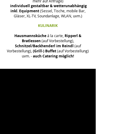
mehr auf Anfrage)
individuell gestaltbar & wetterunabhängig
inkl. Equipment
(Sessel, Tische, mobile Bar,
Gläser, XL-TV, Soundanlage, WLAN, uvm.)
KULINARIK
Hausmannsküche
á la carte,
Ripperl &
Bratlessen
(auf Vorbestellung),
Schnitzel/Backhenderl im Reindl
(auf
Vorbestellung),
(Grill-) Buffet
(auf Vorbestellung)
uvm. -
auch Catering möglich!
BETRIEBSAUSFLÜGE, FIRMENFEIERN, TEAMBUILDING
Firmenfeiern,
Betriebsausflüge,
Teambuilding,
Coachings,
Seminare,
Geschäftsmeetings,
Firmenturniere,
Jubiläumsfeiern,
Afterworx