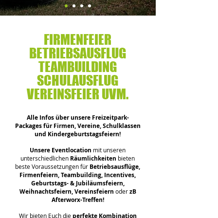
FIRMENFEIER
BETRIEBSAUSFLUG
TEAMBUILDING
SCHULAUSFLUG
VEREINSFEIER UVM.
Alle Infos über unsere Freizeitpark-
Packages für Firmen, Vereine, Schulklassen
und Kindergeburtstagsfeiern!
Unsere Eventlocation
mit unseren
unterschiedlichen
Räumlichkeiten
bieten
beste Voraussetzungen für
Betriebsausflüge,
Firmenfeiern, Teambuilding, Incentives,
Geburtstags- & Jubiläumsfeiern,
Weihnachtsfeiern, Vereinsfeiern
oder
zB
Afterworx-Treffen!
W
ir bieten Euch die
perfekte Kombination